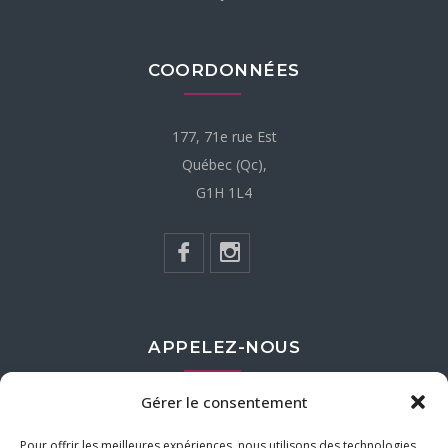
COORDONNÉES
177, 71e rue Est
Québec (Qc),
G1H 1L4
APPELEZ-NOUS
Gérer le consentement
418-622-2620
Pour offrir les meilleures expériences, nous utilisons des technologies